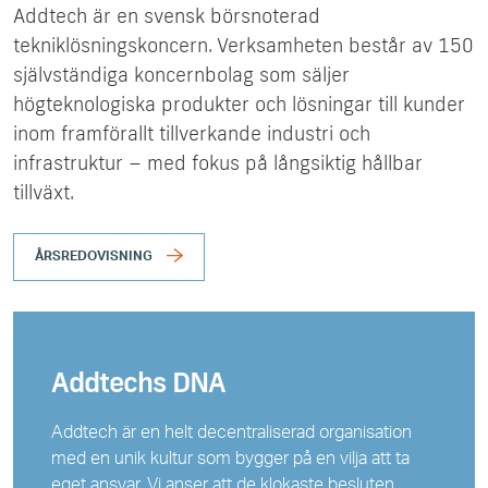
Addtech är en svensk börsnoterad
tekniklösningskoncern. Verksamheten består av 150
självständiga koncernbolag som säljer
högteknologiska produkter och lösningar till kunder
inom framförallt tillverkande industri och
infrastruktur – med fokus på långsiktig hållbar
tillväxt.
ÅRSREDOVISNING
Addtechs DNA
Addtech är en helt decentraliserad organisation
med en unik kultur som bygger på en vilja att ta
eget ansvar. Vi anser att de klokaste besluten