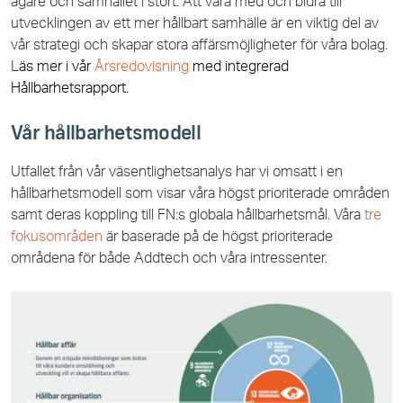
ägare och samhället i stort. Att vara med och bidra till
utvecklingen av ett mer hållbart samhälle är en viktig del av
vår strategi och skapar stora affärsmöjligheter för våra bolag.
L
äs mer i vår
Årsredovisning
med integrerad
Hållbarhetsrapport.
Vår hållbarhetsmodell
Utfallet från vår väsentlighetsanalys har vi omsatt i en
hållbarhetsmodell som visar våra högst prioriterade områden
samt deras koppling till FN:s globala hållbarhetsmål. Våra
tre
fokusområden
är baserade på de högst prioriterade
områdena för både Addtech och våra intressenter.