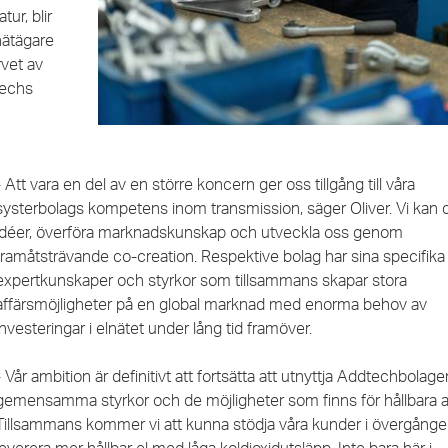
ur, blir
nätägare
rvet av
techs
- Att vara en del av en större koncern ger oss tillgång till våra
systerbolags kompetens inom transmission, säger Oliver. Vi kan 
idéer, överföra marknadskunskap och utveckla oss genom
framåtsträvande co-creation. Respektive bolag har sina specifika
expertkunskaper och styrkor som tillsammans skapar stora
affärsmöjligheter på en global marknad med enorma behov av
investeringar i elnätet under lång tid framöver.
- Vår ambition är definitivt att fortsätta att utnyttja Addtechbolag
gemensamma styrkor och de möjligheter som finns för hållbara af
Tillsammans kommer vi att kunna stödja våra kunder i övergången t