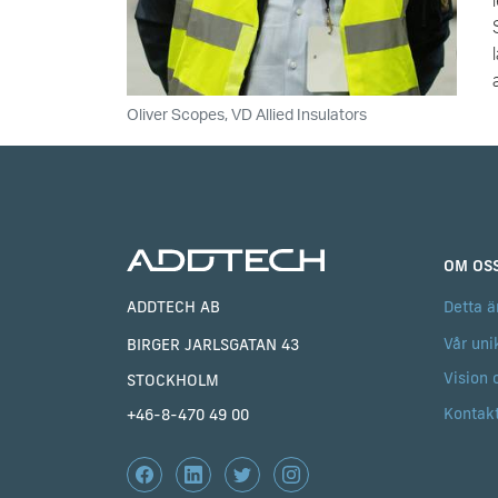
Oliver Scopes, VD Allied Insulators
OM OS
ADDTECH AB
Detta ä
Vår uni
BIRGER JARLSGATAN 43
Vision 
STOCKHOLM
Kontak
+46-8-470 49 00