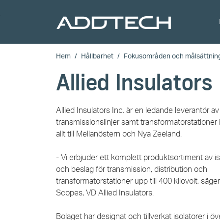
Skip to main content
Hem
Hållbarhet
Fokusområden och målsättnin
Allied Insulators
Allied Insulators Inc. är en ledande leverantör a
transmissionslinjer samt transformatorstationer i
allt till Mellanöstern och Nya Zeeland.
- Vi erbjuder ett komplett produktsortiment av is
och beslag för transmission, distribution och
transformatorstationer upp till 400 kilovolt, säger
Scopes, VD Allied Insulators.
Bolaget har designat och tillverkat isolatorer i öv