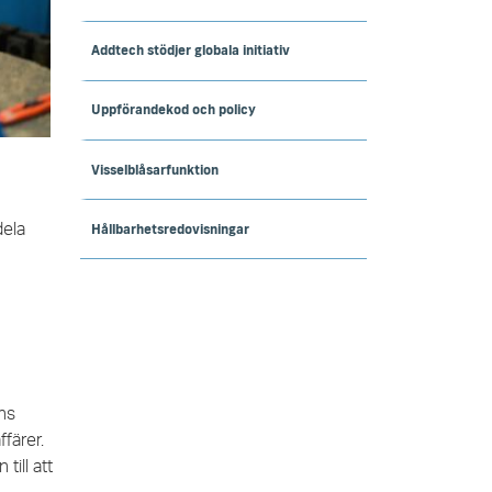
Addtech stödjer globala initiativ
Uppförandekod och policy
Visselblåsarfunktion
dela
Hållbarhetsredovisningar
ens
färer.
ill att