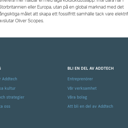
leverera mer hållbar el med låga koldioxidutsläpp. Inte bara här i
Storbritannien eller Europa, utan på en global marknad med det
långsiktiga målet att skapa ett fossilfritt samhälle tack vare elektrif
avslutar Oliver Scopes.
S
BLI EN DEL AV ADDTECH
r Addtech
Entreprenörer
ka kultur
Vår verksamhet
och strategier
Våra bolag
ta oss
Att bli en del av Addtech