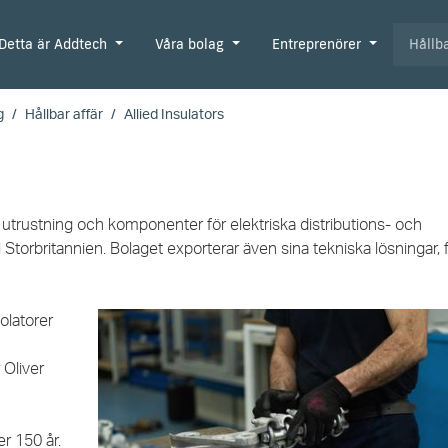
Detta är Addtech
Våra bolag
Entreprenörer
Hållb
g
Hållbar affär
Allied Insulators
v utrustning och komponenter för elektriska distributions- och
 Storbritannien. Bolaget exporterar även sina tekniska lösningar, 
olatorer
 Oliver
er 150 år.