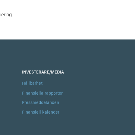
iering,
INVESTERARE/MEDIA
Hållbarhet
Finansiella rapporter
Pressmeddelanden
Finansiell kalender