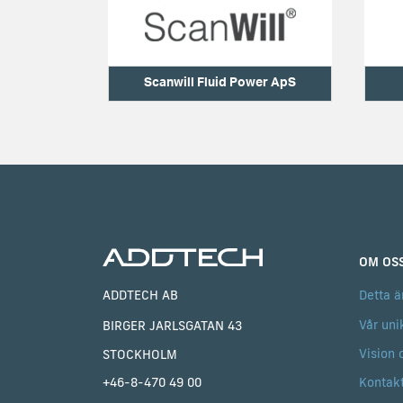
Scanwill Fluid Power ApS
OM OS
ADDTECH AB
Detta ä
Vår uni
BIRGER JARLSGATAN 43
Vision 
STOCKHOLM
Kontak
+46-8-470 49 00