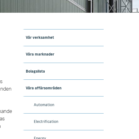
Vår verksamhet
Våra marknader
Bolagslista
ns
Våra affärsområden
kunden
Automation
rkande
ras
Electrification
a
Energy