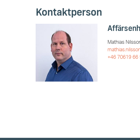
Kontaktperson
Affärsenh
Mathias Nilsso
mathias.nilss
+46 70619 66