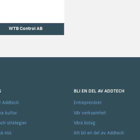
WTB Control AB
S
BLI EN DEL AV ADDTECH
r Addtech
Entreprenörer
ka kultur
Vår verksamhet
och strategier
Våra bolag
ta oss
Att bli en del av Addtech