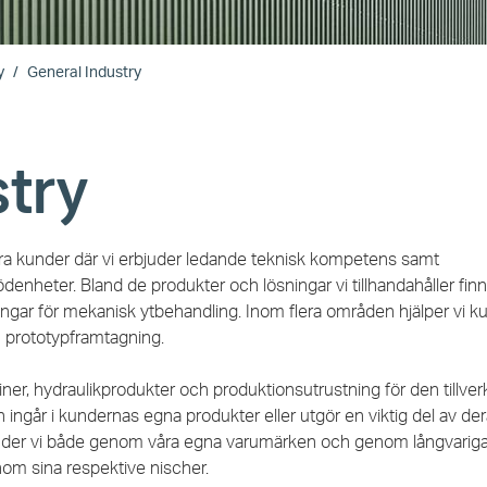
y
General Industry
stry
våra kunder där vi erbjuder ledande teknisk kompetens samt
enheter. Bland de produkter och lösningar vi tillhandahåller fin
ningar för mekanisk ytbehandling. Inom flera områden hjälper vi 
h prototypframtagning.
ner, hydraulikprodukter och produktionsutrustning för den tillve
ingår i kundernas egna produkter eller utgör en viktig del av de
juder vi både genom våra egna varumärken och genom långvarig
om sina respektive nischer.