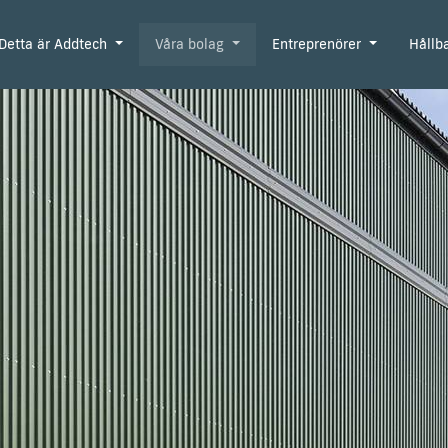
Detta är Addtech
Våra bolag
Entreprenörer
Hållb