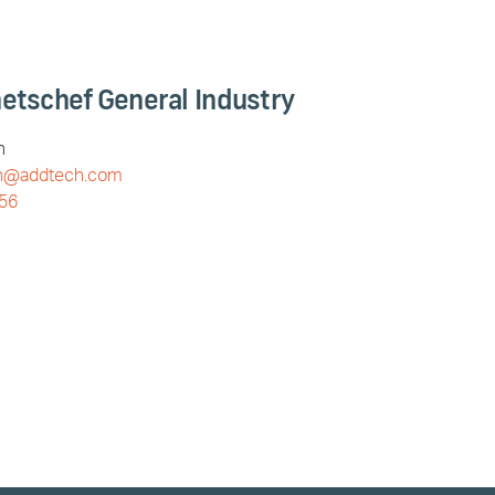
etschef General Industry
n
on@addtech.com
 56