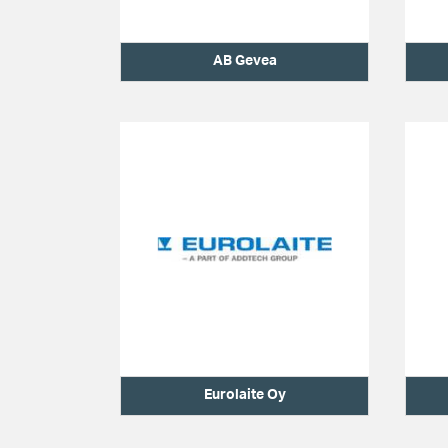
AB Gevea
Eurolaite Oy