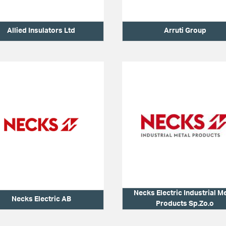
Allied Insulators Ltd
Arruti Group
Necks Electric Industrial M
Necks Electric AB
Products Sp.Zo.o