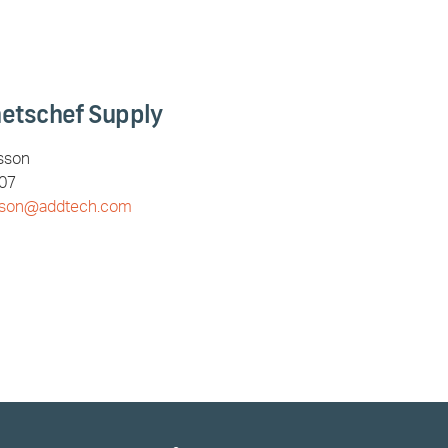
hetschef Supply
sson
07
sson@addtech.com