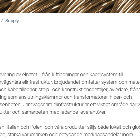
Supply
ring av elnätet – från luftledningar och kabelsystem till
vägsnära elinfrastruktur. Erbjudandet omfattar system och materi
h kabeltillbehör, stolp- och konstruktionsdetaljer, avledare, fråns
tning som anslutningsklämmor och transformatorer. Fiber- och
nheten. Järnvägsnära elinfrastruktur är ett viktigt område där v
dukter och samarbeten med ledande leverantörer.
, Italien och Polen, och våra produkter säljs både lokalt och glob
nde, starka varumärken och betydande marknadsandelar inom