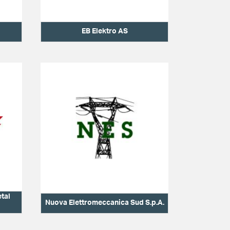
EB Elektro AS
etal
Nuova Elettromeccanica Sud S.p.A.