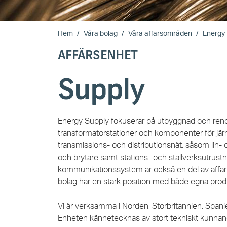
Hem
Våra bolag
Våra affärsområden
Energy
AFFÄRSENHET
Supply
Energy Supply fokuserar på utbyggnad och renove
transformatorstationer och komponenter för järn
transmissions- och distributionsnät, såsom lin- oc
och brytare samt stations- och ställverksutrus
kommunikationssystem är också en del av affärse
bolag har en stark position med både egna pro
Vi är verksamma i Norden, Storbritannien, Spanien
Enheten kännetecknas av stort tekniskt kunna