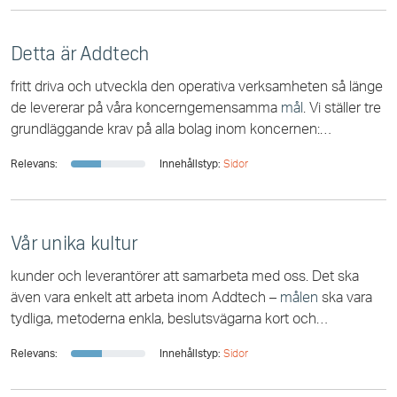
Detta är Addtech
fritt driva och utveckla den operativa verksamheten så länge
de levererar på våra koncerngemensamma
mål
. Vi ställer tre
grundläggande krav på alla bolag inom koncernen:
Vinsttillväxt >15%, Lönsamhet R/RK
Relevans:
Innehållstyp:
Sidor
Vår unika kultur
kunder och leverantörer att samarbeta med oss. Det ska
även vara enkelt att arbeta inom Addtech –
målen
ska vara
tydliga, metoderna enkla, beslutsvägarna kort och
ansvarsförhållandena klara. Effektivitet
Relevans:
Innehållstyp:
Sidor