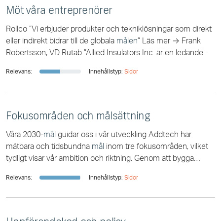
Möt våra entreprenörer
Rollco ”Vi erbjuder produkter och tekniklösningar som direkt
eller indirekt bidrar till de globala
målen
” Läs mer → Frank
Robertsson, VD Rutab ”Allied Insulators Inc. är en ledande
leverantör av utrustning
Relevans:
Innehållstyp:
Sidor
Fokusområden och målsättning
Våra 2030-
mål
guidar oss i vår utveckling Addtech har
mätbara och tidsbundna
mål
inom tre fokusområden, vilket
tydligt visar vår ambition och riktning. Genom att bygga
starka partnerskap med olika aktörer [...] Hållbarhetsfakta För
Relevans:
Innehållstyp:
Sidor
varje fokusområde har Addtech långsiktiga
mål
som är
mätbara och tidsbundna till 2030, i enlighet med de globala
målen
. Med hjälp av kontinuerlig uppföljning säkerställer vi
utveckling [...] aktörer säkrar vi utvecklingen mot våra 2030-