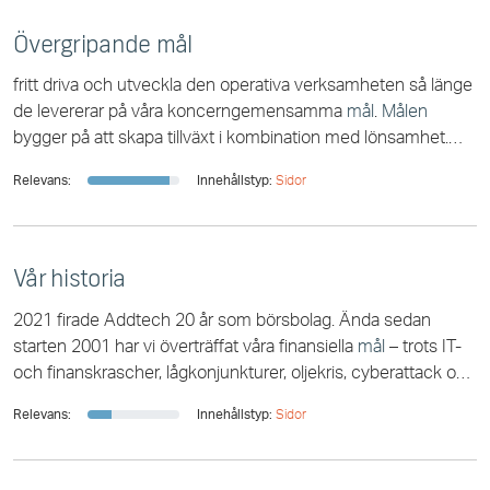
Övergripande mål
fritt driva och utveckla den operativa verksamheten så länge
de levererar på våra koncerngemensamma
mål
.
Målen
bygger på att skapa tillväxt i kombination med lönsamhet.
Lönsam tillväxt uppnås genom kontinuerlig [...] För att nå vår
Relevans:
Innehållstyp:
Sidor
vision och vårt övergripande
mål
måste vi bryta ner helheten
i hanterliga delar så att vi kan sätta specifika delmål för varje
verksamhet –
mål
som leder fram mot visionen. Hållbar
utveckling
Vår historia
2021 firade Addtech 20 år som börsbolag. Ända sedan
starten 2001 har vi överträffat våra finansiella
mål
– trots IT-
och finanskrascher, lågkonjunkturer, oljekris, cyberattack och
pandemi. Vi har vuxit från
Relevans:
Innehållstyp:
Sidor