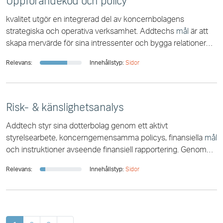
Uppförandekod och policy
mål
och bidrar samtidigt positivt till utvecklingen av de
kvalitet utgör en integrerad del av koncernbolagens
globala utmaningarna inom hållbarhet. Vi analyserar
strategiska och operativa verksamhet. Addtechs
mål
är att
kontinuerligt risker och möjligheter för att stödja
skapa mervärde för sina intressenter och bygga relationer
baserade på respekt, ansvar och hög
Relevans:
Innehållstyp:
Sidor
Risk- & känslighetsanalys
Addtech styr sina dotterbolag genom ett aktivt
styrelsearbete, koncerngemensamma policys, finansiella
mål
och instruktioner avseende finansiell rapportering. Genom
att vara en aktiv ägare och följa dotterbolagens
Relevans:
Innehållstyp:
Sidor