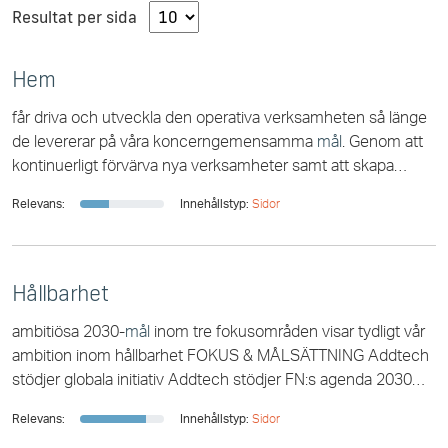
Resultat per sida
Hem
får driva och utveckla den operativa verksamheten så länge
de levererar på våra koncerngemensamma
mål
. Genom att
kontinuerligt förvärva nya verksamheter samt att skapa
optimala förutsättningar för bolagens
Relevans:
Innehållstyp:
Sidor
Hållbarhet
ambitiösa 2030-
mål
inom tre fokusområden visar tydligt vår
ambition inom hållbarhet FOKUS & MÅLSÄTTNING Addtech
stödjer globala initiativ Addtech stödjer FN:s agenda 2030
och de globala
målen
är en del av
Relevans:
Innehållstyp:
Sidor