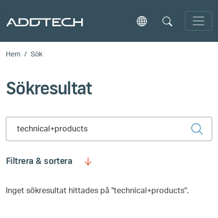
Skip to main content
Hem
Sök
Sökresultat
Type 2 or more characters for results.
Filtrera & sortera
Inget sökresultat hittades på "technical+products".