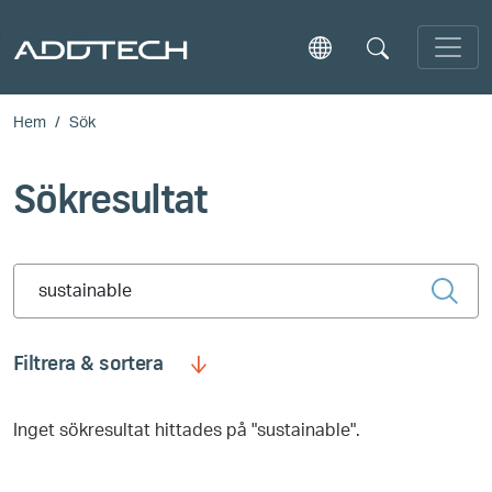
Skip to main content
Hem
Sök
Sökresultat
Type 2 or more characters for results.
Filtrera & sortera
Inget sökresultat hittades på "sustainable".