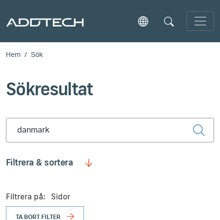
Skip to main content
Hem
Sök
Sökresultat
Type 2 or more characters for results.
Filtrera & sortera
Filtrera på:
Sidor
TA BORT FILTER