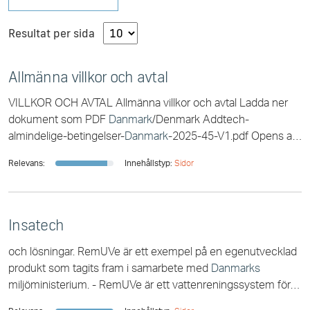
Resultat per sida
Allmänna villkor och avtal
VILLKOR OCH AVTAL Allmänna villkor och avtal Ladda ner
dokument som PDF
Danmark
/Denmark Addtech-
almindelige-betingelser-
Danmark
-2025-45-V1.pdf Opens a
new window Addtech-General-Terms-and-Conditions-D [...]
Relevans:
Innehållstyp:
Sidor
enmark-2025-45-V1.pdf Opens a new window Addtech-
almindelige-betingelser-
Danmark
-COMPLETE-2025-45-
V1.pdf Opens a new window Addtech-General-Terms-and-
Conditions-Denmark-COMPLETE-2025-45-V1.pdf Opens a
Insatech
och lösningar. RemUVe är ett exempel på en egenutvecklad
produkt som tagits fram i samarbete med
Danmarks
miljöministerium. - RemUVe är ett vattenreningssystem för
effektiv rening av dricksvatten och för [...] är våra primära