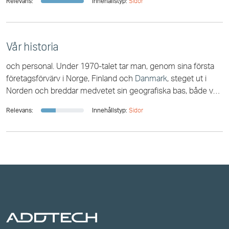
Relevans:
Innehållstyp:
Sidor
kunder kommunala eller regionala vatten- och
avloppsföretag. Huvudsakligen här i
Danmark
, men vi ser ett
stort intresse även från andra länder i norra Europa. På lite
längre sikt kommer
Vår historia
och personal. Under 1970-talet tar man, genom sina första
företagsförvärv i Norge, Finland och
Danmark
, steget ut i
Norden och breddar medvetet sin geografiska bas, både vad
gäller kunder och egna bolag
Relevans:
Innehållstyp:
Sidor